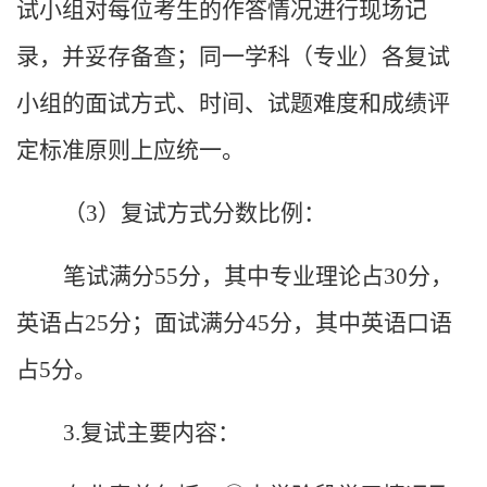
试小组对每位考生的作答情况进行现场记
录，并妥存备查；同一学科（专业）各复试
小组的面试方式、时间、试题难度和成绩评
定标准原则上应统一。
（
3
）复试方式分数比例：
笔试满分
55
分，其中专业理论占
30
分，
英语占
25
分；面试满分
45
分，其中英语口语
占
5
分。
3.
复试主要内容：